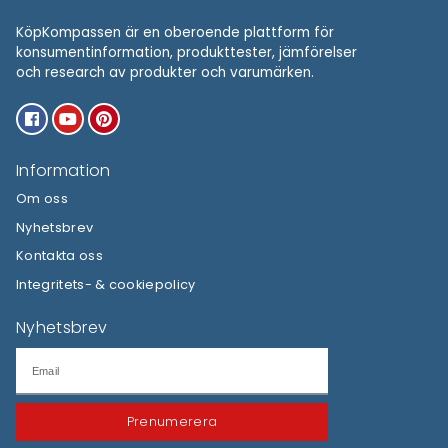
Den här hemsidan använder cookies för att förbättra din upplevelse 
navigerar på hemsidan. Cookies som är kategoriserade som nödvändig
webbläsare eftersom de behövs för grundläggande funktioner på hem
använder också tredjepartskakor som hjälper oss att analysera och fö
använder hemsidan. De här kakorna sparas bara i din webbläsare me
samtycke. Att välja bort vissa kakor kan påverka din upplevelse av he
Tillåt
Prenumerera
Anpassa
Cookie Policy
Privacy Statement
KöpKompassen är en oberoende plattform för
konsumentinformation, produkttester, jämförelser
och research av produkter och varumärken.