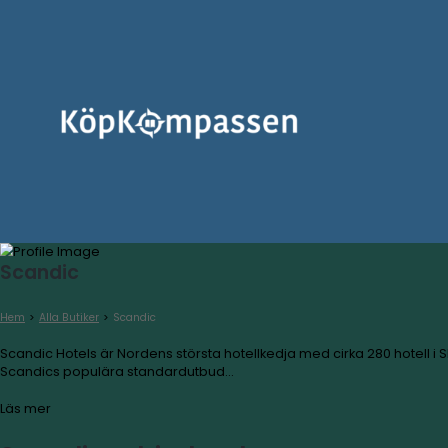
Scandic
Hem
>
Alla Butiker
>
Scandic
Scandic Hotels är Nordens största hotellkedja med cirka 