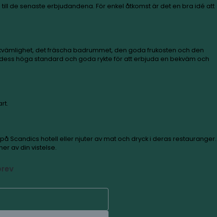
så att du alltid har tillgång till de senaste erbjudanden
Kunder uppskattar sängens bekvämlighet, det fräscha b
 väljer Scandic på grund av dess höga standard och go