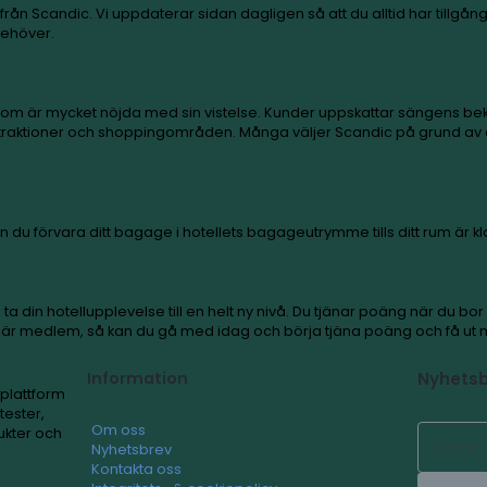
Scandic
?
 rabattkoder från Scandic. Vi uppdaterar sidan dagligen 
nkelt när du behöver.
der, med många som är mycket nöjda med sin vistelse. 
bra läge nära attraktioner och shoppingområden. Många