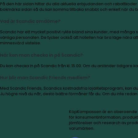
Missa inga erbjudanden eller recensioner om 
Prenumerera
Vanliga frågor om Scandic
Var kan jag hitta aktuella Scandic rabattkoder
På den här sidan hittar du alla aktuella erbjudanden och
bokmärka sidan så du kan komma tillbaka snabbt och e
Vad är Scandic omdöme?
Scandic har ett mycket positivt rykte bland sina kun
vänliga personalen. De tycker också att hotellen har 
minnesvärd vistelse.
När kan man checka in på Scandic?