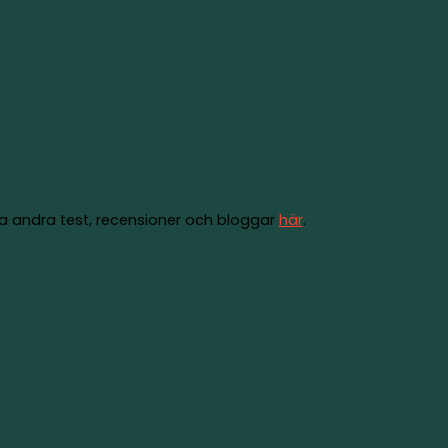
ställning redan idag!
nu, men du kan läsa om våra andra test, recension