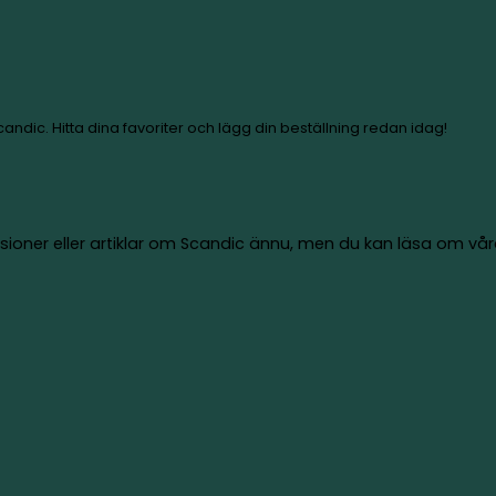
kter från Scandic. Hitta dina favoriter och lägg din be
iva några recensioner eller artiklar om Scandic än