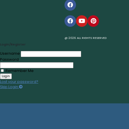
Du kan checka in på Scandic från kl. 15.00. Om du anländ
Hur blir man Scandic Friends medlem?
Med Scandic Friends, Scandics kostnadsfria lojalitetspro
Ju högre nivå du når, desto bättre förmåner får du. Om
KöpKompassen är e
för konsumentinforma
jämförelser och res
varumärken.