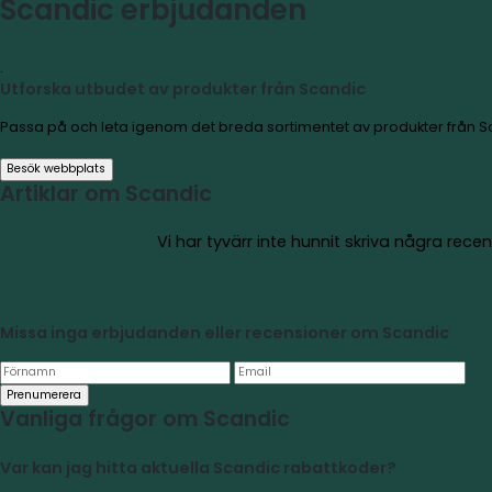
Scandics populära standardutbud...
Läs mer
Scandic erbjudanden
.
Utforska utbudet av produkter från Scandic
Passa på och leta igenom det breda sortimentet av produ
Besök webbplats
Artiklar om Scandic
Vi har tyvärr inte hunnit skr