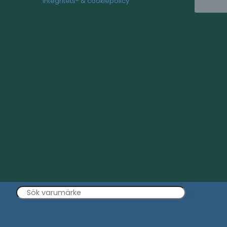
er tidigare kan du förvara ditt bagage i hotellets bagage
gram, kan du ta din hotellupplevelse till en helt ny nivå
 du inte redan är medlem, så kan du gå med idag och bö
Information
n oberoende plattform
tion, produkttester,
Om oss
earch av produkter och
Nyhetsbrev
Kontakta oss
Integritets- & cookiepolicy