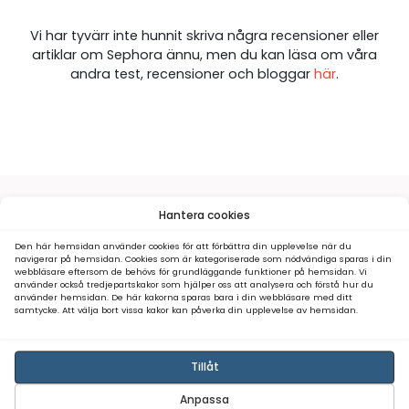
Besök webbplats
Artiklar om Sephora
Vi har tyvärr inte hunnit skriva några recensio
artiklar om Sephora ännu, men du kan läsa
andra test, recensioner och bloggar
h