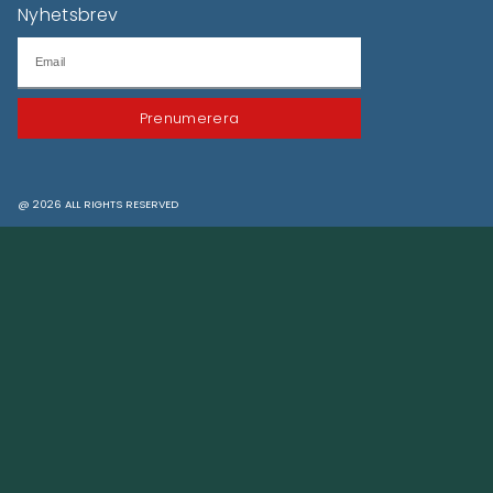
KöpKompassen är en oberoende plattform för
konsumentinformation, produkttester, jämförelser
och research av produkter och varumärken.
Information
Om oss
Nyhetsbrev
Kontakta oss
Integritets- & cookiepolicy