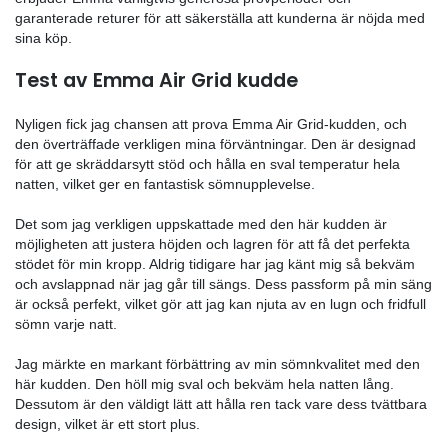
avancerade material och tekniker för att säkerställa op
komfort och stöd för användarna. Företaget grundade
Tyskland och har sedan dess expanderat till flera länd
världen.
En av Emmas mest framträdande funktioner är deras "
all" -koncept, som innebär att deras madrasser är utf
att passa de flesta kroppstyper och sömnvanor. Dess
erbjuder Emma vanligtvis generösa provperioder och
garanterade returer för att säkerställa att kunderna ä
sina köp.
Test av Emma Air Grid kudde
Nyligen fick jag chansen att prova Emma Air Grid-kud
den överträffade verkligen mina förväntningar. Den är
för att ge skräddarsytt stöd och hålla en sval temperat