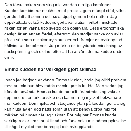
natten, vilket ger en fantastisk sömnupplevelse.
Det som jag verkligen uppskattade med den här kudd
möjligheten att justera höjden och lagren för att få det
stödet för min kropp. Aldrig tidigare har jag känt mig
och avslappnad när jag går till sängs. Dess passform
är också perfekt, vilket gör att jag kan njuta av en lugn 
sömn varje natt.
Jag märkte en markant förbättring av min sömnkvalit
här kudden. Den höll mig sval och bekväm hela natten
Dessutom är den väldigt lätt att hålla ren tack vare de
design, vilket är ett stort plus.
Den första saken som slog mig var den otroliga komfo
Kudden kombinerar mjukhet med precis lagom mängd s
gör det lätt att somna och sova djupt genom hela natt
uppskattade också kuddens goda ventilation, vilket m