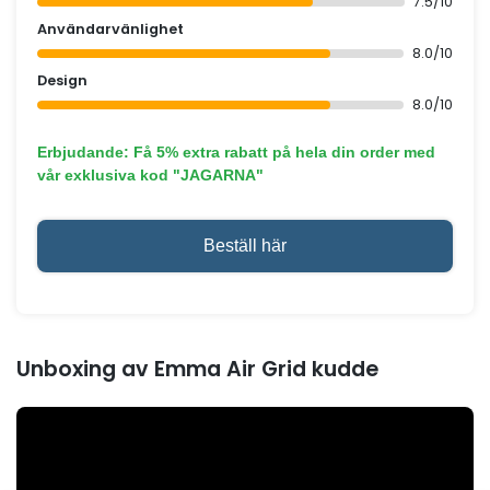
kudden
Att testa Emma Air Grid-kudden var verkligen en u
när det kommer till sömnkomfort. Den här kudden l
verkligen vad den lovar och överträffar förväntning
många sätt.
För det första är justerbarheten en fantastisk funkti
Möjligheten att anpassa höjden och lagren ger en 
touch till sömnupplevelsen och strävar efter att ge
skräddarsytt stöd.
Dess ergonomiska och temperaturreglerande ege
är imponerande. Under testet höll kudden oss sval
bekväma hela natten, vilket är avgörande för en os
sömn samtidigt som den stödjer nacke och axlar på 
som minskar tryckpunkter och främjar en avslappn
hållning.