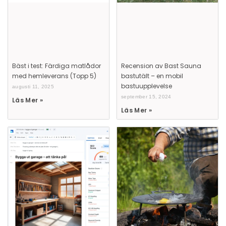
publicerar denna på KöpKompassen.se.
Vanliga frågor om kuddar
Hur vet man vilken kudde man ska ha?
Vilken kudde är bäst för nacken?