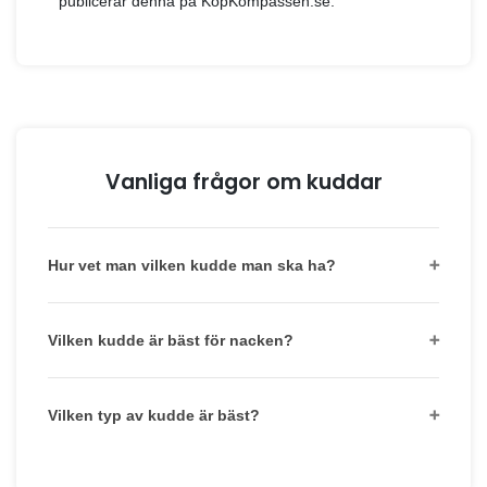
Kvalitet
Hållbarhet
Prisvärdhet
Användarvänlighet
Design
Erbjudande: Få 5% extra rabatt på hela din ord
vår exklusiva kod "JAGARNA"