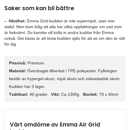
justera den efter din egen känsla och den hjälper ti
dig i rätt temperatur när du sover.
Dessa kuddar är bara några produkter av Emma Mad
som kan göra din sömn bättre och ge dig den bekväml
behöver.
❮