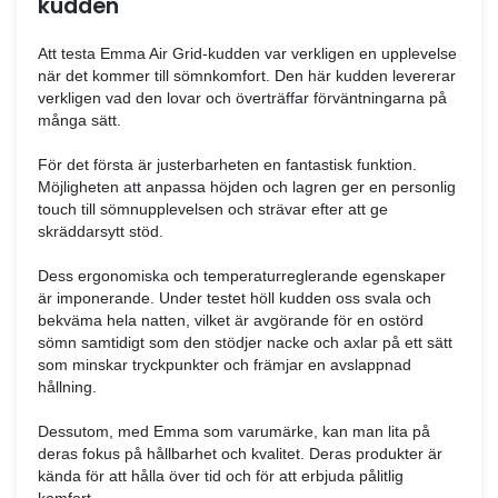
Saker som vi gillar
Perfekt temperaturkontroll:
Emma-kudden ger en
sovupplevelse med optimal temperaturreglering. Den l
designen hjälper dig att hålla dig sval under hela natten
förhindrar överhettning och gör din sömn ostörd.
Justerbar höjd:
Du kan anpassa kudden efter din
behov och önskemål. Det gör att du kan få en sovupp
är precis rätt för dig och super bekväm.
100 nätters provperiod:
Emma erbjuder en lång p
så att du kan vara helt säker på att du är nöjd med dit
Saker som kan bli bättre
Hårdhet:
Emma Grid-kudden är inte supermjuk, ut