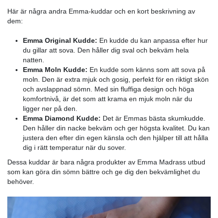
Leveransen av Emma Air Grid-kudden var otroligt smidi
regelbundna uppdateringar om leveranstiden och kun
välja tid för leverans som passade mig. När kudden v
var den packad på ett snyggt och kompakt sätt, vilket 
enkelt att hantera den.
Trots dess övergripande höga kvalitet fann jag att ku
något för hård för min smak. Jag föredrar en mjukar
ger mer omedelbar komfort och formbarhet. Även om
inte passade mig perfekt, tror jag att den skulle vara id
de som föredrar en fastare kudde för extra stöd.
Andra kuddar från Emma Madrass
Emma-kuddar gör din sömn bättre och mer bekväm. D
speciellt utformade för att passa din sovstil och hålla d
natten. Tillverkade av högkvalitativa, allergivänliga mat