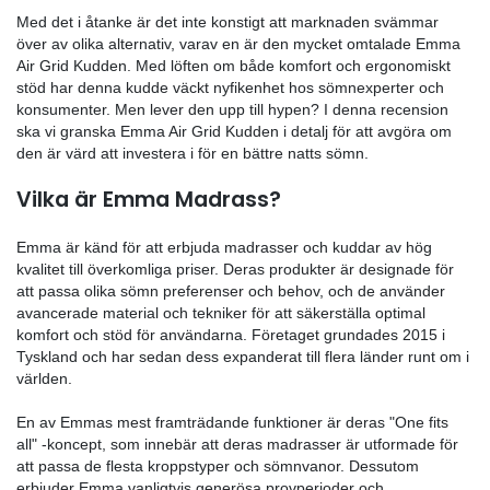
I en värld där sömnlöshet och stress är vanliga problem
av rätt kudde ännu viktigare för vårt välmående. En ku
bara en enkel sak i sovrummet; den är nyckeln till en 
sömn och därmed till att vakna upp pigg och redo för 
Med det i åtanke är det inte konstigt att marknaden 
över av olika alternativ, varav en är den mycket omt
Air Grid Kudden. Med löften om både komfort och erg
stöd har denna kudde väckt nyfikenhet hos sömnexpe
konsumenter. Men lever den upp till hypen? I denna r
ska vi granska Emma Air Grid Kudden i detalj för att 
den är värd att investera i för en bättre natts sömn.
Vilka är Emma Madrass?
Emma är känd för att erbjuda madrasser och kuddar 
kvalitet till överkomliga priser. Deras produkter är des
att passa olika sömn preferenser och behov, och de 