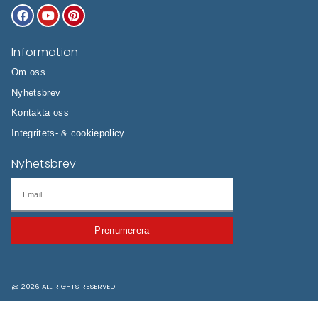
Bli en del av de tusentals människor som varje dag förlitar sig 
KöpKompassen för att hjälpa dem fatta smartare köpbeslut. Vi h
läsare att spendera sina pengar klokt och hitta rätt produkt för 
behov. Våra oberoende expertråd och datadrivna köprekomme
dig möjlighet att hitta den bästa produkten för just dig.
Vi använder oss av data för att bättre förstå beslutsfattandepr
därigenom kunna presentera den bästa produkten för varje anv
anpassar våra jämförelser efter det som är viktigt för våra anv
oavsett om de är specifika eller mer generella. Vi håller vårt inn
uppdaterat, letar ständigt efter nya leverantörer och produkter a
och vi är snabba på att ta bort de som är föråldrade eller inte lä
våra krav.
Våra rankningar ändras kontinuerligt baserat på våra egna alg
bearbetar data för att identifiera högpresterande produkter och
rekommendationer exakt efter vad våra läsare söker.