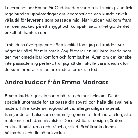
risken för att vakna upp svettig och obekväm. Dess e
design är en annan fördel, eftersom den stödjer nacke
på ett sätt som minskar tryckpunkter och främjar en 
hållning under sömnen. Jag märkte en betydande min
nackspänning och stelhet efter att ha använt denna k
en tid.
Emma kudden har verkligen gjort skillnad
Innan jag började använda Emmas kudde, hade jag all
med att min hud blev märkt av min gamla kudde. Men
började använda Emmas kudde har allt förändrats. Ja
upp med ett omärkt ansikte och känner mig mycket 
mot kudden. Den mjuka och stödjande ytan på kudden 
kan njuta av en god natts sömn utan att behöva oroa 
märken på huden när jag vaknar. För mig har Emmas
verkligen gjort en stor skillnad och förvandlat min sö
till något mycket mer behagligt och avkopplande.