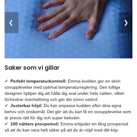
främjar de en hälsosam sömnmiljö genom att förhindra
reaktioner och dammkvalster. Dess tvättbara design 
enkla att hålla rena och fräscha, vilket förbättrar kudd
hållbarhet och din sömnkvalitet.
Här är några andra Emma-kuddar och en kort beskriv
dem:
Emma Original Kudde:
En kudde du kan anpassa
du gillar att sova. Den håller dig sval och bekväm
natten.
Emma Moln Kudde:
En kudde som känns som at
moln. Den är extra mjuk och gosig, perfekt för en 
och avslappnad sömn. Med sin fluffiga design o
komfortnivå, är det som att krama en mjuk moln 
ligger ner på den.
Emma Diamond Kudde:
Det är Emmas bästa s
Den håller din nacke bekväm och ger högsta kval