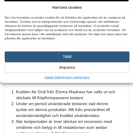
Dessutom, med Emma som varumärke, kan man li
deras fokus på hållbarhet och kvalitet. Deras produ
kända för att hålla över tid och för att erbjuda pålitli
komfort.
Som någon som alltid prioriterar en god natts sömn
denna kudde verkligen gjort en skillnad för mig. O
också letar efter en förbättrad sömnupplevelse och
övergripande välbefinnande, rekommenderar jag st
Emma Air Grid-kudden.