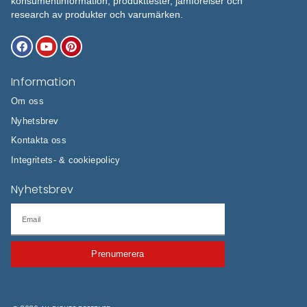
Vårt senaste publicerat in
Bäst i test: Färdiga matlådor
Recension av bam
med hemleverans (Topp 5)
tyngdtäcke från Th
hälsotäcke för bät
augusti 11, 2025
oktober 1, 2024
Läs Mer »
Läs Mer »