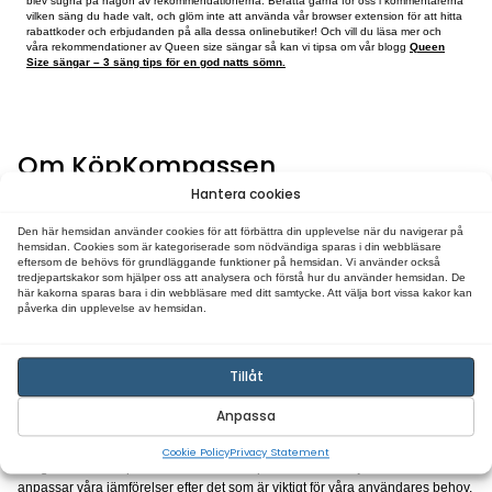
Relieve Kontinentalsäng
Sist på vår lista har vi den här otroliga sängen från Tempur! Det här är en
säng, som är perfekt för dig som vill ha det bästa av det bästa. Den är 
storlek och har en tjock bäddmadrass på 9 cm som ger extra support oc
fokuserar på att ge tryckavlastning, vilket är perfekt för dig som har pro
ryggen eller bara behöver lite extra stöd. TEMPUR-materialet reagerar på
värmesignaler och den formar sig dessutom efter kroppen. Det här är en
vars design är inspirerad från Norden, och en riktig höjdare när det komme
Relieve Kontinentalsäng kommer i en sober, ljusgrå färg och den kostar 
de förra sängarna har gjort. Dess unika funktioner och material gör det do
investering, speciellt för dig som behöver en riktigt bra säng. Du hittar 
sängen för 42,195 kr.
Läs mer om Tempur-sängen här »