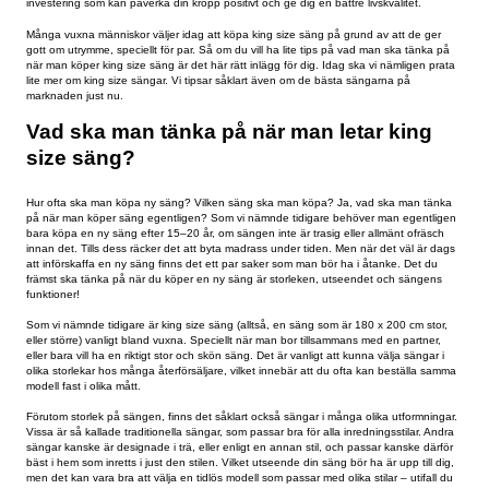
Visste du att genomsnittspersonen sover ungefär 26 år av sitt liv? Med d
bakhuvudet blir det ganska tydligt att man gärna vill ha en fräsch och s
säng är något som man inte köper speciellt ofta. Generellt sett brukar m
rekommendera att köpa säng vart 15–20 år, och att byta madrass vart 5
säng är en investering, och något som kommer att kosta en del. Det är
investering som kan påverka din kropp positivt och ge dig en bättre livskv
Många vuxna människor väljer idag att köpa king size säng på grund av 
gott om utrymme, speciellt för par. Så om du vill ha lite tips på vad man 
när man köper king size säng är det här rätt inlägg för dig. Idag ska vi n
lite mer om king size sängar. Vi tipsar såklart även om de bästa sängarn
marknaden just nu.
Vad ska man tänka på när man letar 
size säng?
Hur ofta ska man köpa ny säng? Vilken säng ska man köpa? Ja, vad s
på när man köper säng egentligen? Som vi nämnde tidigare behöver ma
bara köpa en ny säng efter 15–20 år, om sängen inte är trasig eller allm
innan det. Tills dess räcker det att byta madrass under tiden. Men när de
att införskaffa en ny säng finns det ett par saker som man bör ha i åtan
främst ska tänka på när du köper en ny säng är storleken, utseendet o