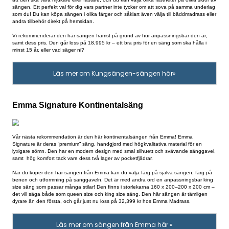
produktrekommendationer
Alla människor är olika, har olika smak och olika behov. Det innebär såkl
behöver olika sängar och madrasser. När du köper en ny king size säng b
se över vilka behov du själv har, och gärna läsa på vilka alternativ som f
marknaden innan du bestämmer dig. Om du behöver lite hjälp på traven,
bara vill få lite inspiration, har vi plockat ut våra tre favoriter bland sängar
dessa är högkvalitativa, hållbara och säljs dessutom av återförsäljare so
test.
Kontinentalsäng Lindeström
Först ut på listan har vi en riktigt snygg och stilren kontinentalsäng fr
Den är prisvärd, finns i olika storlekar (här kan du välja allt från queen siz
size säng) och går att anpassa efter dina behov. Du kan bland annat välj
att den ska vara mjukare eller fastare, och du kan välja olika fastheter på
sängen. Ett perfekt val för dig vars partner inte tycker om att sova på 
som du! Du kan köpa sängen i olika färger och såklart även välja till bä
andra tillbehör direkt på hemsidan.
Vi rekommenderar den här sängen främst på grund av hur anpassningsb
samt dess pris. Den går loss på 18,995 kr – ett bra pris för en säng som 