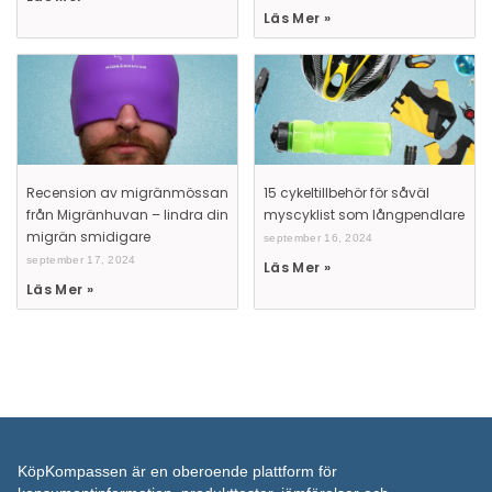
påverka din upplevelse av hemsidan.
Bli en del av de tusentals människor som varje dag förlitar sig 
KöpKompassen för att hjälpa dem fatta smartare köpbeslut. Vi h
läsare att spendera sina pengar klokt och hitta rätt produkt för 
Tillåt
behov. Våra oberoende expertråd och datadrivna köprekomme
dig möjlighet att hitta den bästa produkten för just dig.
Anpassa
Vi använder oss av data för att bättre förstå beslutsfattandepr
Cookie Policy
Privacy Statement
därigenom kunna presentera den bästa produkten för varje anv
anpassar våra jämförelser efter det som är viktigt för våra anv
oavsett om de är specifika eller mer generella. Vi håller vårt inn
uppdaterat, letar ständigt efter nya leverantörer och produkter a
och vi är snabba på att ta bort de som är föråldrade eller inte lä
våra krav.
Våra rankningar ändras kontinuerligt baserat på våra egna alg
bearbetar data för att identifiera högpresterande produkter och
rekommendationer exakt efter vad våra läsare söker.