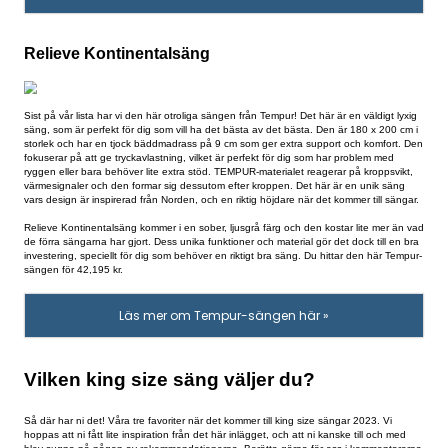
minst 15 år, eller vad säger ni?
Läs mer om Kungsängen-sängen här»
Emma Signature Kontinentalsäng
Vår nästa rekommendation är den här kontinentalsängen från Emma! 
Signature är deras “premium” säng, handgjord med högkvalitativa materia
lyxigare sömn. Den har en modern design med smal silhuett och svävan
samt hög komfort tack vare dess två lager av pocketfjädrar.
När du köper den här sängen från Emma kan du välja färg på själva sän
benen och utformning på sänggaveln. Det är med andra ord en anpassn
size säng som passar många stilar! Den finns i storlekarna 160 x 200–2
det vill säga både som queen size och king size säng. Den här sängen ä
dyrare än den första, och går just nu loss på 32,399 kr hos Emma Madr
Läs mer om sängen från Emma här »