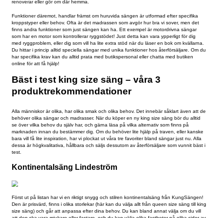
funktioner!
Som vi nämnde tidigare är king size säng (alltså, en säng som är 180 x 
eller större) vanligt bland vuxna. Speciellt när man bor tillsammans med 
eller bara vill ha en riktigt stor och skön säng. Det är vanligt att kunna vä
olika storlekar hos många återförsäljare, vilket innebär att du ofta kan 
modell fast i olika mått.
Förutom storlek på sängen, finns det såklart också sängar i många olika
Vissa är så kallade traditionella sängar, som passar bra för alla inredning
sängar kanske är designade i trä, eller enligt en annan stil, och passar 
bäst i hem som inretts i just den stilen. Vilket utseende din säng bör ha är
men det kan vara bra att välja en tidlös modell som passar med olika stilar
renoverar eller gör om där hemma.
Funktioner däremot, handlar främst om huruvida sängen är utformad efte
kroppstyper eller behov. Ofta är det madrassen som avgör hur bra vi sov
finns andra funktioner som just sängen kan ha. Ett exempel är motordri
som har en motor som kontrollerar ryggstödet! Just detta kan vara ypperli
med ryggproblem, eller dig som vill ha lite extra stöd när du läser en bok
Du hittar i princip alltid speciella sängar med unika funktioner hos återfö
har specifika krav kan du alltid prata med butikspersonal eller chatta me
online för att få hjälp!
Bäst i test king size säng – våra 3